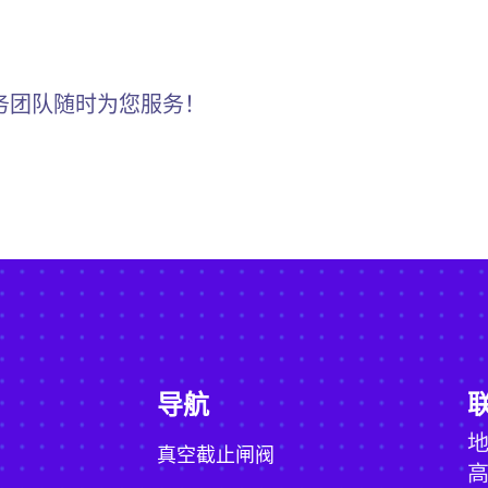
务团队随时为您服务！
导航
真空截止闸阀
高