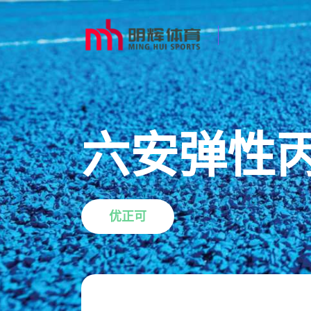
六安弹性
优正可