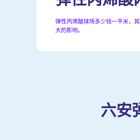
弹性丙烯酸球场多少钱一平米，其
大的影响。
六安