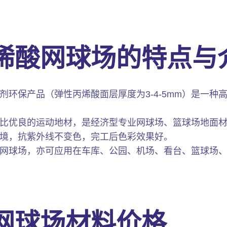
烯酸网球场的特点与
剂环保产品（弹性丙烯酸面层厚度为3-4-5mm）是一种
比优良的运动地材，是经济型专业网球场、篮球场地面
境，抗紫外线不变色，完工后色彩效果好。
网球场，亦可应用在车库、公园、机场、看台、篮球场
网球场材料价格