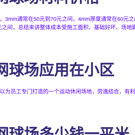
3mm通常在50元到70元之间，4mm厚度通常在60元之
20元之间，总结来讲整体成本受施工面积、基础好坏、场
网球场应用在小区
以为员工专门打造的一个运动休闲场地，劳逸结合，有
网球场多少钱一平米