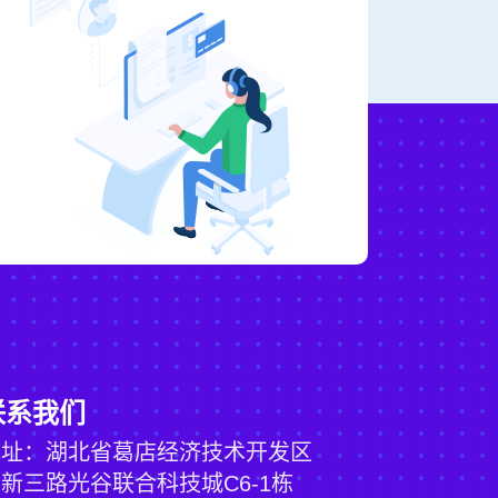
联系我们
地址：湖北省葛店经济技术开发区
新三路光谷联合科技城C6-1栋