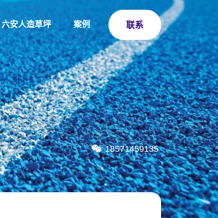
六安人造草坪
案例
联系
18571459135