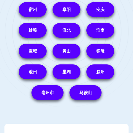
宿州
阜阳
安庆
蚌埠
淮北
淮南
宣城
黄山
铜陵
池州
巢湖
滁州
亳州市
马鞍山