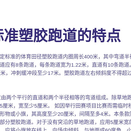
米标准塑胶跑道的特点
定标准的体育田径塑胶跑道内圈周长400米，其中弯道半径
应有8条跑道，每条跑道宽为1.22米，直道有10条跑
3米，冲刺缓冲段至少17米。塑胶跑道左右倾斜度不得超过
，应由两个平行的直道和两个半径相等的弯道组成。除草地
5厘米，宽至少5厘米。 如因举行田赛项目比赛而需临时
形物或小旗，其高度至少20厘米，间隔至多4米。本条款同
部分塑胶跑道。对于没有突沿的草地跑道，应用5厘米宽
应将小旗放在线上，向场内倾斜，与地面成60度角。小旗规