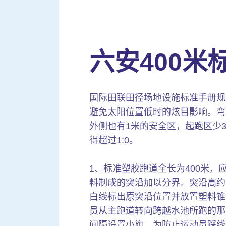
六安400
国际田联田径场地设施标准手册规
避免太阳位置低时的炫目影响。弯道
外侧也有1米的安全区，起跑区少
得超过1:0。
1、标准塑胶跑道全长为400米
料制成的突沿加以分界。突沿高约
白线标出原突沿位置并放置塑料锥
员从主跑道转向跨越水池所跑的那
间隔设置小旗。为防止运动员踩线，