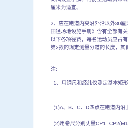
厘米为适宜。
2、应在跑道内突沿外沿以外30
田径场地设施手册》含有全部有关跑
以下各项径赛，每名运动员应占有一
第2款的规定测量分道的长度，其
注:
1、用钢尺和经纬仪测定基本矩形(A
(1)A、B、C、D四点在跑道内沿
(2)用卷尺分别丈量CP1--CP2(M1-