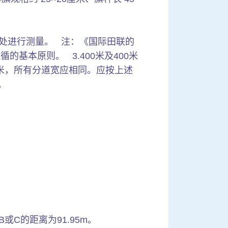
米处进行测量。 注：《国际田联的
基本原则。 3.400米及400米
厘米，所有分道宽应相同。应按上述
。
--B或C的距离为91.95m。