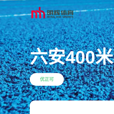
六安400
优正可