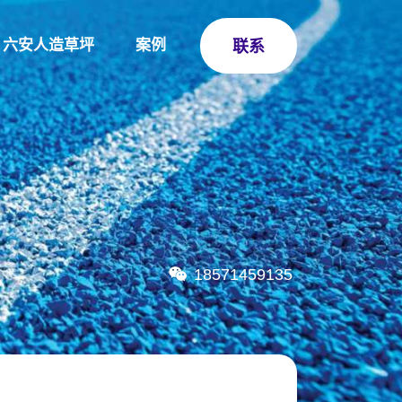
六安人造草坪
案例
联系
18571459135