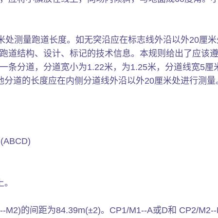
厘米处测量跑道长度。如无突沿应在标志线外沿以外20厘
道结构、设计、标记的技术信息。本规则给出了应该遵循的
条分道，分道宽小为1.22米，为1.25米，分道线宽5
他分道的长度应在内侧分道线外沿以外20厘米处进行测量
BCD)
上。
-M2)的间距为84.39m(±2)。CP1/M1--A或D和 CP2/M2